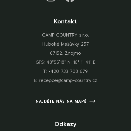
Kontakt
CAMP COUNTRY s.r.o.
Hluboké Mašůvky 257
67152, Znojmo
GPS: 48°55´18" N, 16° 1´ 41" E
T:
+420 733 708 679
E:
recepce@camp-country.cz
NAJDĚTE NÁS NA MAPĚ
Odkazy