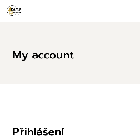
Skip
to
the
content
My account
Přihlášení