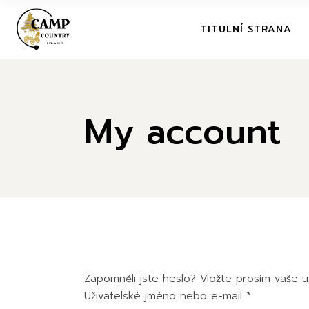
Skip
to
the
TITULNÍ STRANA
content
My account
Zapomněli jste heslo? Vložte prosím vaše 
Povinné
Uživatelské jméno nebo e-mail
*