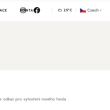
Czech
VACE
KONTAKT
25
°
C
▼
e odkaz pro vytvoření nového hesla.