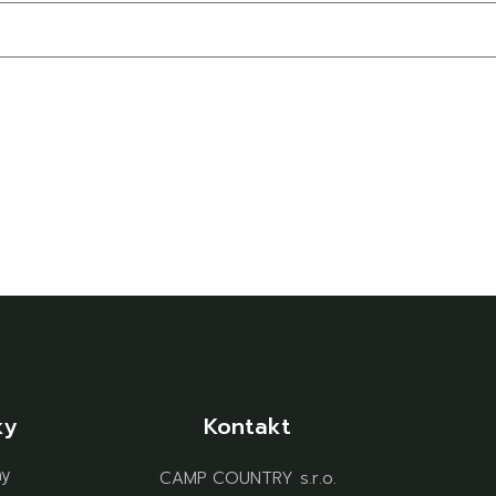
ky
Kontakt
ny
CAMP COUNTRY s.r.o.