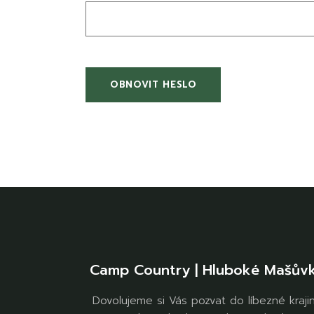
OBNOVIT HESLO
Camp Country | Hluboké Mašův
Dovolujeme si Vás pozvat do líbezné kraji