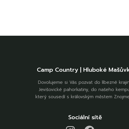
Camp Country | Hluboké Mašův
Dovolujeme si Vás pozvat do líbezné kraji
Jevišovické pahorkatiny, do našeho kemp
který sousedí s královským městem Znojm
Sociální sítě