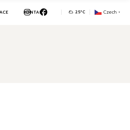
Czech
VACE
KONTAKT
25
°
C
▼