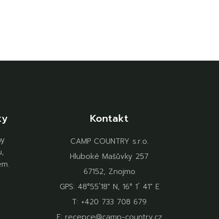
ky
Kontakt
ny
CAMP COUNTRY s.r.o.
u,
Hluboké Mašůvky 257
em.
67152, Znojmo
GPS: 48°55´18" N, 16° 1´ 41" E
T:
+420 733 708 679
E:
recepce@camp-country.cz