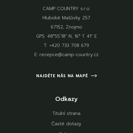
CAMP COUNTRY s.r.o.
Hluboké Mašůvky 257
67152, Znojmo
GPS: 48°55´18" N, 16° 1´ 41" E
T:
+420 733 708 679
E:
recepce@camp-country.cz
NAJDĚTE NÁS NA MAPĚ
Odkazy
Titulní strana
Časté dotazy