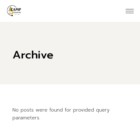
Skip
to
the
content
Archive
No posts were found for provided query
parameters.