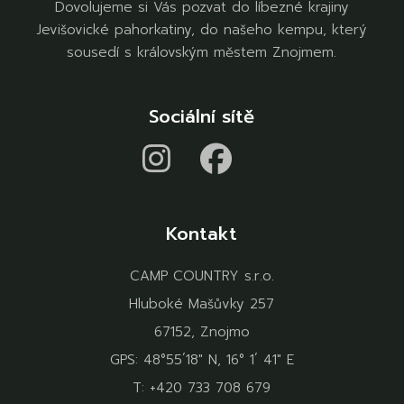
Dovolujeme si Vás pozvat do líbezné krajiny
Jevišovické pahorkatiny, do našeho kempu, který
sousedí s královským městem Znojmem.
Sociální sítě
Kontakt
CAMP COUNTRY s.r.o.
Hluboké Mašůvky 257
67152, Znojmo
GPS: 48°55´18" N, 16° 1´ 41" E
T:
+420 733 708 679