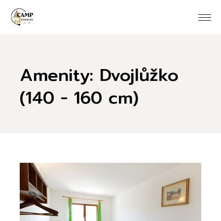
Skip
to
the
content
Amenity: Dvojlůžko
(140 - 160 cm)